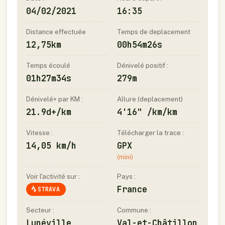
04/02/2021
16:35
Distance effectuée
Temps de deplacement
12,75km
00h54m26s
Temps écoulé
Dénivelé positif :
01h27m34s
279m
Dénivelé+ par KM :
Allure (deplacement)
21.9d+/km
4'16" /km/km
Vitesse :
Télécharger la trace :
14,05 km/h
GPX
(mini)
Voir l'activité sur :
Pays :
France
STRAVA
Secteur :
Commune :
Lunéville
Val-et-Châtillon