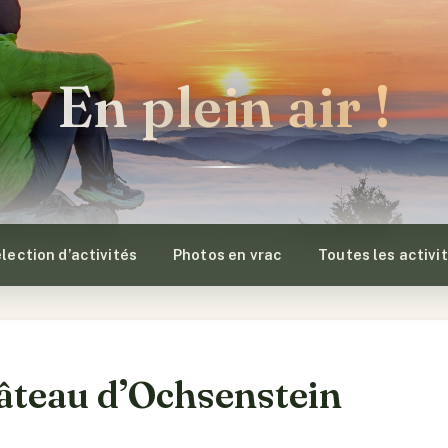
En plein air !
lection d’activités
Photos en vrac
Toutes les activi
âteau d’Ochsenstein