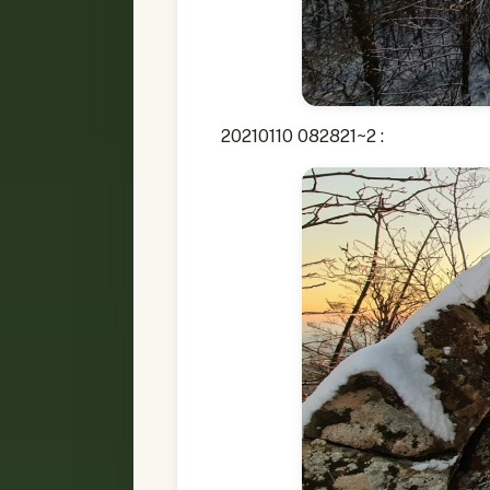
20210110 082821~2 :