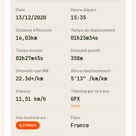
Date :
Heure départ :
13/12/2020
15:35
Distance effectuée
Temps de deplacement
16,03km
01h23m34s
Temps écoulé
Dénivelé positif :
02h27m45s
358m
Dénivelé+ par KM :
Allure (deplacement)
22.3d+/km
5'13" /km/km
Vitesse :
Télécharger la trace :
11,51 km/h
GPX
(mini)
Voir l'activité sur :
Pays :
France
STRAVA