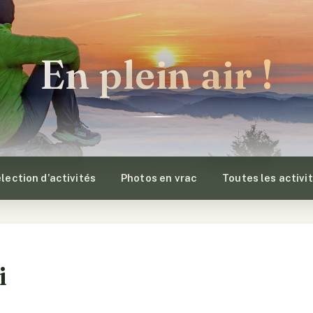
En plein air !
lection d’activités
Photos en vrac
Toutes les activi
i