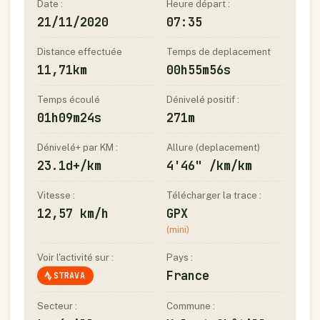
Date :
Heure départ :
21/11/2020
07:35
Distance effectuée
Temps de deplacement
11,71km
00h55m56s
Temps écoulé
Dénivelé positif :
01h09m24s
271m
Dénivelé+ par KM :
Allure (deplacement)
23.1d+/km
4'46" /km/km
Vitesse :
Télécharger la trace :
12,57 km/h
GPX
(mini)
Voir l'activité sur :
Pays :
France
STRAVA
Secteur :
Commune :