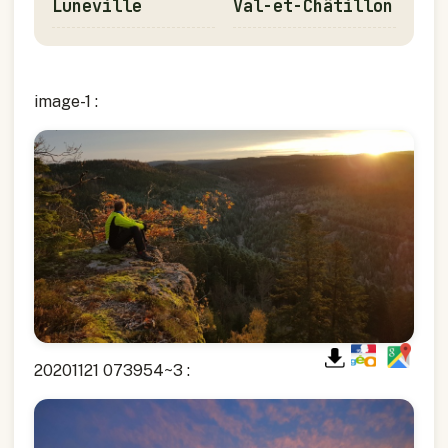
Lunéville
Val-et-Châtillon
image-1 :
20201121 073954~3 :