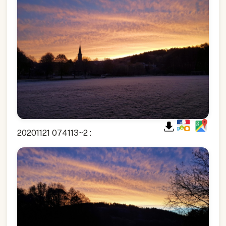
20201121 074113~2 :