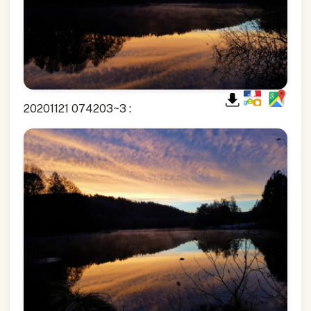
20201121 074203~3 :