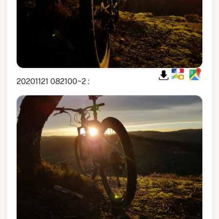
20201121 082100~2 :