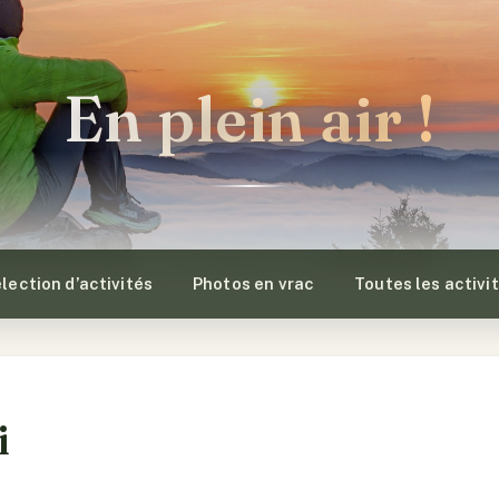
En plein air !
lection d’activités
Photos en vrac
Toutes les activi
i