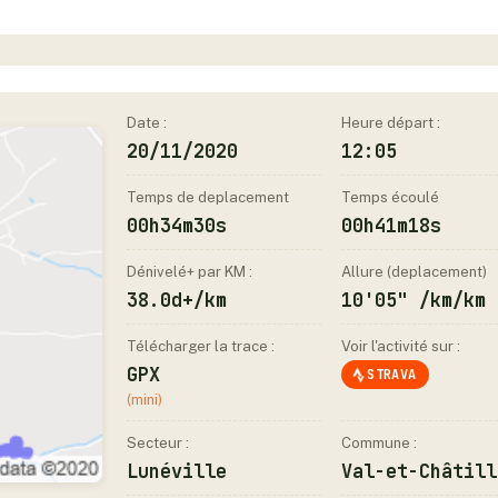
Date :
Heure départ :
20/11/2020
12:05
Temps de deplacement
Temps écoulé
00h34m30s
00h41m18s
Dénivelé+ par KM :
Allure (deplacement)
38.0d+/km
10'05" /km/km
Télécharger la trace :
Voir l'activité sur :
GPX
STRAVA
(mini)
Secteur :
Commune :
Lunéville
Val-et-Châtill