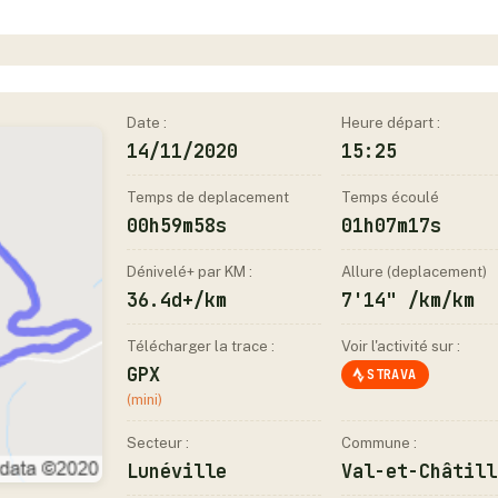
Date :
Heure départ :
14/11/2020
15:25
Temps de deplacement
Temps écoulé
00h59m58s
01h07m17s
Dénivelé+ par KM :
Allure (deplacement)
36.4d+/km
7'14" /km/km
Télécharger la trace :
Voir l'activité sur :
GPX
STRAVA
(mini)
Secteur :
Commune :
Lunéville
Val-et-Châtill