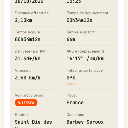
18/10/2020
13:25
Distance effectuée
Temps de deplacement
2,10km
00h34m12s
Temps écoulé
Dénivelé positif :
00h34m12s
66m
Dénivelé+ par KM :
Allure (deplacement)
31.4d+/km
16'17" /km/km
Vitesse :
Télécharger la trace :
3,68 km/h
GPX
(mini)
Voir l'activité sur :
Pays :
France
STRAVA
Secteur :
Commune :
Saint-Dié-des-
Barbey-Seroux