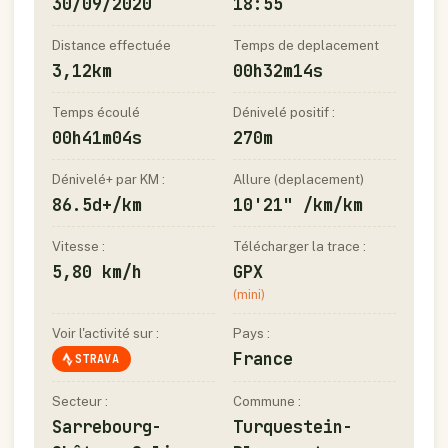
30/09/2020
18:55
Distance effectuée
Temps de deplacement
3,12km
00h32m14s
Temps écoulé
Dénivelé positif :
00h41m04s
270m
Dénivelé+ par KM :
Allure (deplacement)
86.5d+/km
10'21" /km/km
Vitesse :
Télécharger la trace :
5,80 km/h
GPX
(mini)
Voir l'activité sur :
Pays :
France
STRAVA
Secteur :
Commune :
Sarrebourg-
Turquestein-