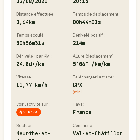
02/08/2020
20:15
Distance effectuée
Temps de deplacement
8,64km
00h44m01s
Temps écoulé
Dénivelé positif :
00h56m31s
214m
Dénivelé+ par KM :
Allure (deplacement)
24.8d+/km
5'06" /km/km
Vitesse :
Télécharger la trace :
11,77 km/h
GPX
(mini)
Voir l'activité sur :
Pays :
France
STRAVA
Secteur :
Commune :
Meurthe-et-
Val-et-Châtillon