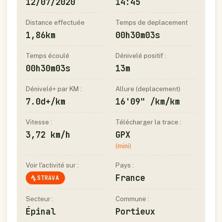
12/07/2020
14:45
Distance effectuée
Temps de deplacement
1,86km
00h30m03s
Temps écoulé
Dénivelé positif :
00h30m03s
13m
Dénivelé+ par KM :
Allure (deplacement)
7.0d+/km
16'09" /km/km
Vitesse :
Télécharger la trace :
3,72 km/h
GPX
(mini)
Voir l'activité sur :
Pays :
France
STRAVA
Secteur :
Commune :
Épinal
Portieux