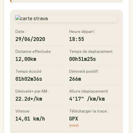
Date :
Heure départ :
29/06/2020
18:55
Distance effectuée
Temps de deplacement
12,00km
00h51m25s
Temps écoulé
Dénivelé positif :
01h02m36s
266m
Dénivelé+ par KM :
Allure (deplacement)
22.2d+/km
4'17" /km/km
Vitesse :
Télécharger la trace :
14,01 km/h
GPX
(mini)