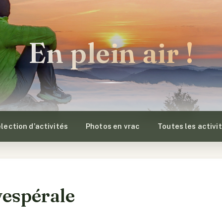
En plein air !
lection d’activités
Photos en vrac
Toutes les activi
vespérale