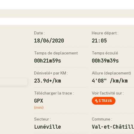
Date :
Heure départ :
18/06/2020
21:05
Temps de deplacement
Temps écoulé
00h21m59s
00h39m39s
Dénivelé+ par KM :
Allure (deplacement)
23.9d+/km
4'08" /km/km
Télécharger la trace :
Voir l'activité sur :
GPX
STRAVA
(mini)
Secteur :
Commune :
Lunéville
Val-et-Châtill