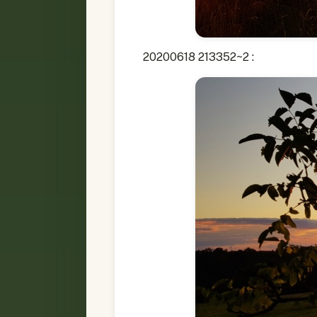
20200618 213352~2 :