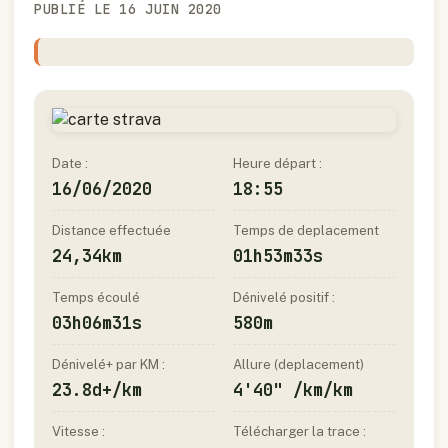
PUBLIÉ LE 16 JUIN 2020
Date :
Heure départ :
16/06/2020
18:55
Distance effectuée
Temps de deplacement
24,34km
01h53m33s
Temps écoulé
Dénivelé positif :
03h06m31s
580m
Dénivelé+ par KM :
Allure (deplacement)
23.8d+/km
4'40" /km/km
Vitesse :
Télécharger la trace :