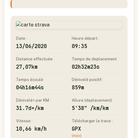
Date :
Heure départ :
13/06/2020
09:35
Distance effectuée
Temps de deplacement
27,07km
02h32m23s
Temps écoulé
Dénivelé positif :
04h16m44s
859m
Dénivelé+ par KM :
Allure (deplacement)
31.7d+/km
5'38" /km/km
Vitesse :
Télécharger la trace :
10,66 km/h
GPX
(mini)