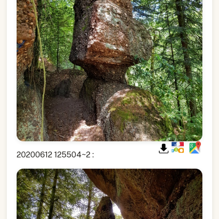
20200612 125504~2 :