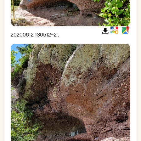
20200612 130512~2 :