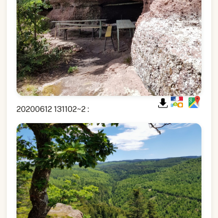
20200612 131102~2 :