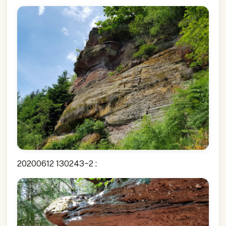
20200612 130243~2 :