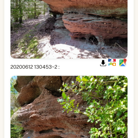
20200612 130453~2 :