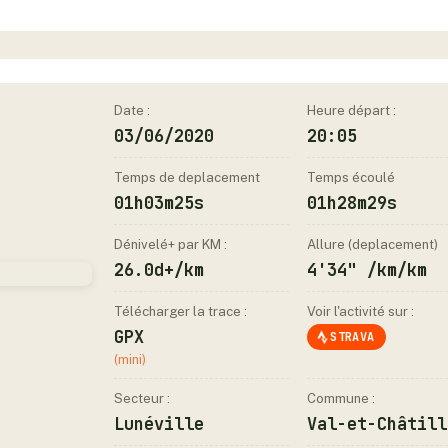
Date :
Heure départ :
03/06/2020
20:05
Temps de deplacement
Temps écoulé
01h03m25s
01h28m29s
Dénivelé+ par KM :
Allure (deplacement)
26.0d+/km
4'34" /km/km
Télécharger la trace :
Voir l'activité sur :
GPX
STRAVA
(mini)
Secteur :
Commune :
Lunéville
Val-et-Châtill