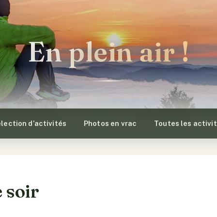
En plein air !
lection d’activités
Photos en vrac
Toutes les activi
e soir