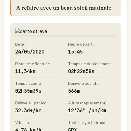
A refaire avec un beau soleil matinale
Date :
Heure départ :
24/05/2020
15:45
Distance effectuée
Temps de deplacement
11,34km
02h22m58s
Temps écoulé
Dénivelé positif :
02h35m39s
366m
Dénivelé+ par KM :
Allure (deplacement)
32.3d+/km
12'36" /km/km
Vitesse :
Télécharger la trace :
4,76 km/h
GPX