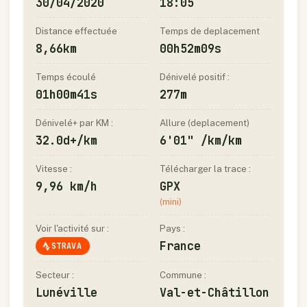
30/04/2020
18:05
Distance effectuée
Temps de deplacement
8,66km
00h52m09s
Temps écoulé
Dénivelé positif :
01h00m41s
277m
Dénivelé+ par KM :
Allure (deplacement)
32.0d+/km
6'01" /km/km
Vitesse :
Télécharger la trace :
9,96 km/h
GPX
(mini)
Voir l'activité sur :
Pays :
France
STRAVA
Secteur :
Commune :
Lunéville
Val-et-Châtillon