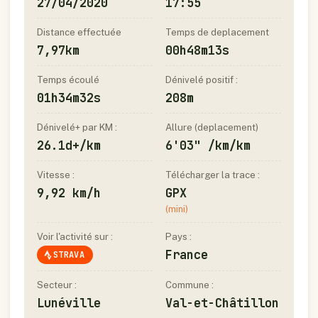
27/04/2020
17:55
Distance effectuée
Temps de deplacement
7,97km
00h48m13s
Temps écoulé
Dénivelé positif :
01h34m32s
208m
Dénivelé+ par KM :
Allure (deplacement)
26.1d+/km
6'03" /km/km
Vitesse :
Télécharger la trace :
9,92 km/h
GPX
(mini)
Voir l'activité sur :
Pays :
France
STRAVA
Secteur :
Commune :
Lunéville
Val-et-Châtillon