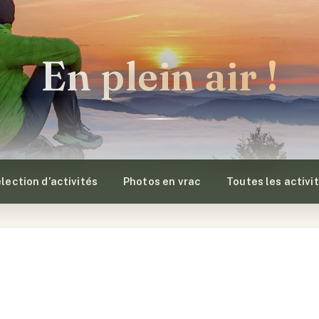
En plein air !
lection d’activités
Photos en vrac
Toutes les activi