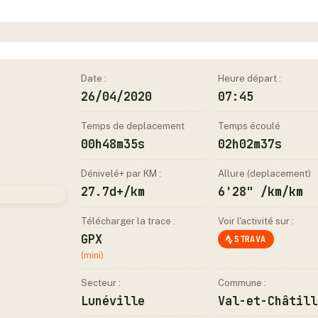
Date :
Heure départ :
26/04/2020
07:45
Temps de deplacement
Temps écoulé
00h48m35s
02h02m37s
Dénivelé+ par KM :
Allure (deplacement)
27.7d+/km
6'28" /km/km
Télécharger la trace :
Voir l'activité sur :
GPX
STRAVA
(mini)
Secteur :
Commune :
Lunéville
Val-et-Châtill