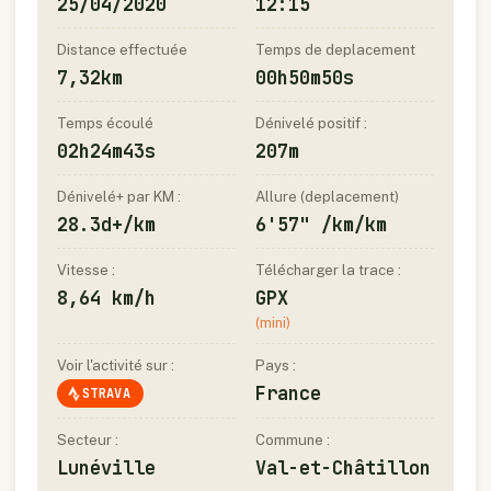
25/04/2020
12:15
Distance effectuée
Temps de deplacement
7,32km
00h50m50s
Temps écoulé
Dénivelé positif :
02h24m43s
207m
Dénivelé+ par KM :
Allure (deplacement)
28.3d+/km
6'57" /km/km
Vitesse :
Télécharger la trace :
8,64 km/h
GPX
(mini)
Voir l'activité sur :
Pays :
France
STRAVA
Secteur :
Commune :
Lunéville
Val-et-Châtillon