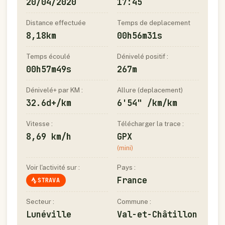
20/04/2020
17:45
Distance effectuée
Temps de deplacement
8,18km
00h56m31s
Temps écoulé
Dénivelé positif :
00h57m49s
267m
Dénivelé+ par KM :
Allure (deplacement)
32.6d+/km
6'54" /km/km
Vitesse :
Télécharger la trace :
8,69 km/h
GPX
(mini)
Voir l'activité sur :
Pays :
France
STRAVA
Secteur :
Commune :
Lunéville
Val-et-Châtillon