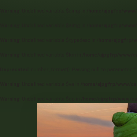
Warning
: Undefined variable $aimg in
/home/ajpgfrp/www/
Warning
: Undefined variable $aimg in
/home/ajpgfrp/www/
Warning
: Undefined variable $typedesc in
/home/ajpgfrp/
Warning
: Undefined variable $km in
/home/ajpgfrp/www/ca
Deprecated
: number_format(): Passing null to parameter #1
Warning
: Undefined variable $va in
/home/ajpgfrp/www/ca
Warning
: Undefined variable $dp in
/home/ajpgfrp/www/ca