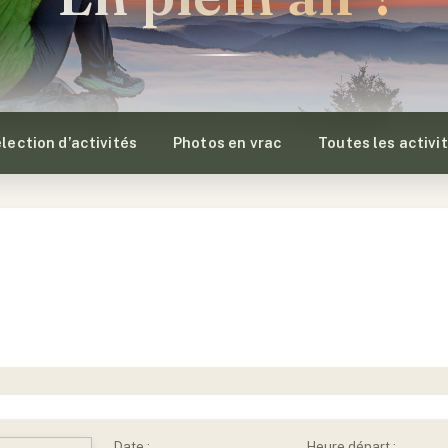
lection d’activités
Photos en vrac
Toutes les activi
Date :
Heure départ :