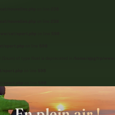
cat/nouvelles.php
on line
238
cat/nouvelles.php
on line
238
www/cat/sport.php
on line
598
t/sport.php
on line
598
 ($num) of type float is deprecated in
/home/ajpgfrp/www/
t/sport.php
on line
598
t/sport.php
on line
598
En plein air !