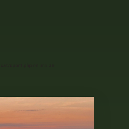
cat/sport.php
on line
39