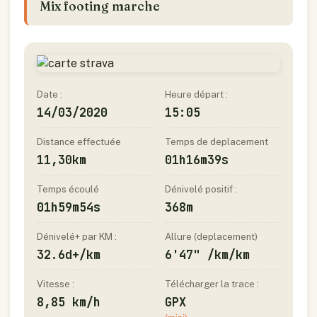
Mix footing marche
Date :
Heure départ :
14/03/2020
15:05
Distance effectuée
Temps de deplacement
11,30km
01h16m39s
Temps écoulé
Dénivelé positif :
01h59m54s
368m
Dénivelé+ par KM :
Allure (deplacement)
32.6d+/km
6'47" /km/km
Vitesse :
Télécharger la trace :
8,85 km/h
GPX