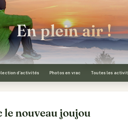
En plein air !
lection d’activités
Photos en vrac
Toutes les activi
c le nouveau joujou