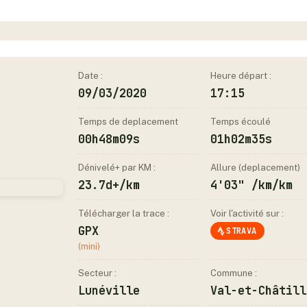
Date :
Heure départ :
09/03/2020
17:15
Temps de deplacement
Temps écoulé
00h48m09s
01h02m35s
Dénivelé+ par KM :
Allure (deplacement)
23.7d+/km
4'03" /km/km
Télécharger la trace :
Voir l'activité sur :
GPX
STRAVA
(mini)
Secteur :
Commune :
Lunéville
Val-et-Châtill