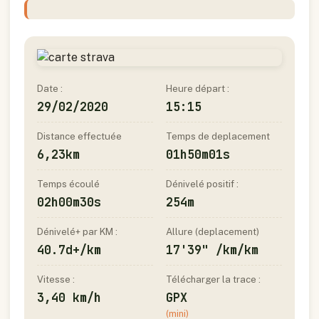
Date :
Heure départ :
29/02/2020
15:15
Distance effectuée
Temps de deplacement
6,23km
01h50m01s
Temps écoulé
Dénivelé positif :
02h00m30s
254m
Dénivelé+ par KM :
Allure (deplacement)
40.7d+/km
17'39" /km/km
Vitesse :
Télécharger la trace :
3,40 km/h
GPX
(mini)