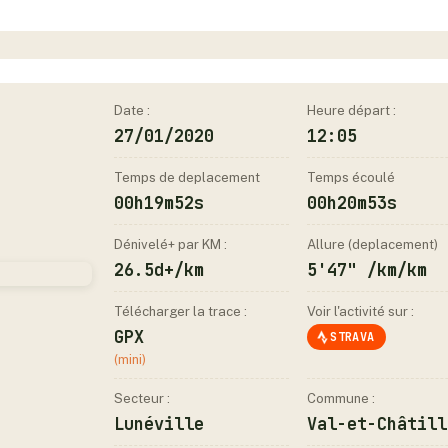
Date :
Heure départ :
27/01/2020
12:05
Temps de deplacement
Temps écoulé
00h19m52s
00h20m53s
Dénivelé+ par KM :
Allure (deplacement)
26.5d+/km
5'47" /km/km
Télécharger la trace :
Voir l'activité sur :
GPX
STRAVA
(mini)
Secteur :
Commune :
Lunéville
Val-et-Châtill