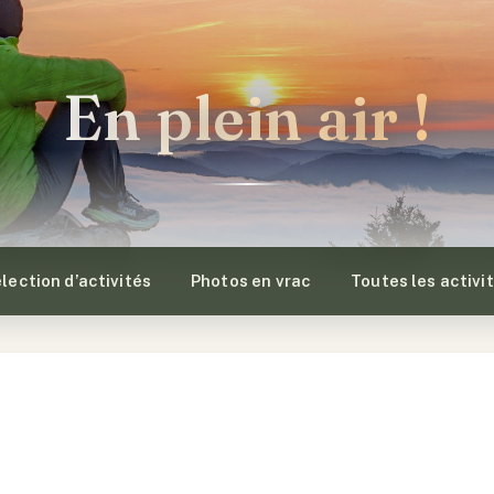
En plein air !
lection d’activités
Photos en vrac
Toutes les activi