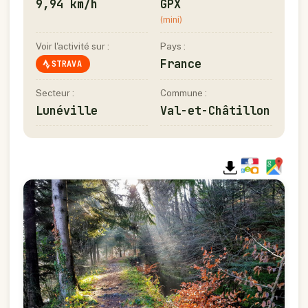
9,94 km/h
GPX
(mini)
Voir l'activité sur :
Pays :
France
STRAVA
Secteur :
Commune :
Lunéville
Val-et-Châtillon