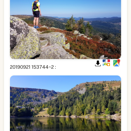
20190921 153744~2 :