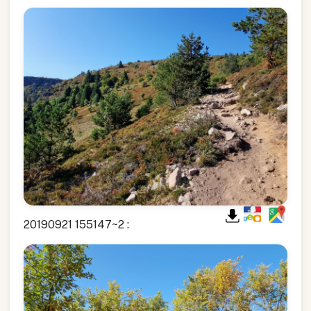
20190921 155147~2 :