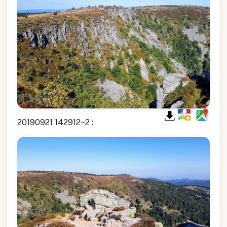
20190921 142912~2 :