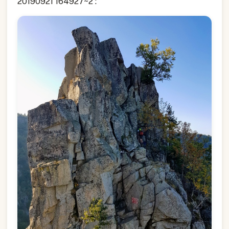
20190921 164927~2 :