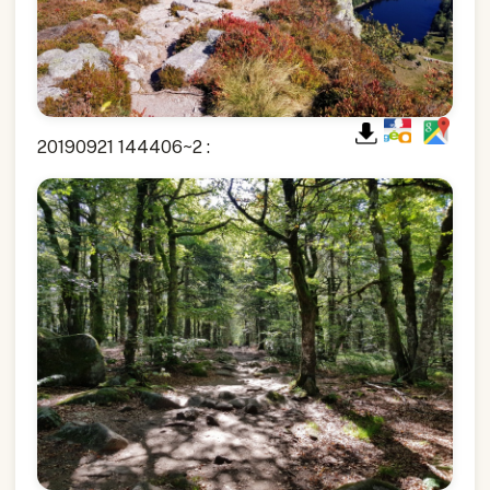
20190921 144406~2 :