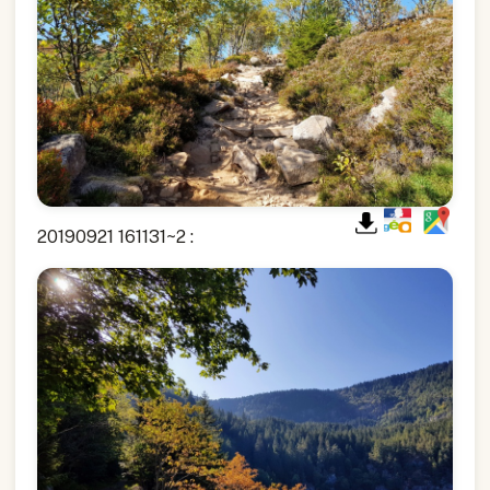
20190921 161131~2 :