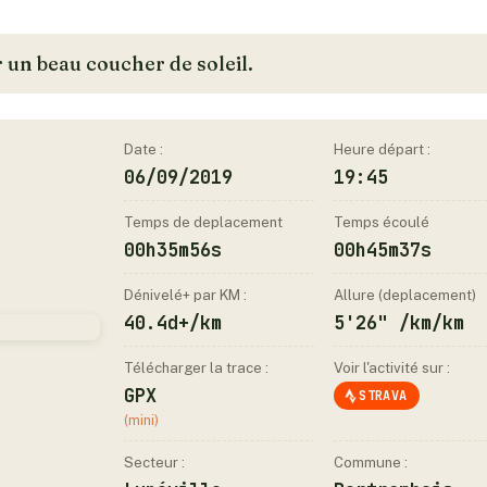
 un beau coucher de soleil.
Date :
Heure départ :
06/09/2019
19:45
Temps de deplacement
Temps écoulé
00h35m56s
00h45m37s
Dénivelé+ par KM :
Allure (deplacement)
40.4d+/km
5'26" /km/km
Télécharger la trace :
Voir l'activité sur :
GPX
STRAVA
(mini)
Secteur :
Commune :