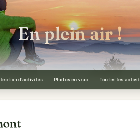
En plein air !
lection d’activités
Photos en vrac
Toutes les activi
mont