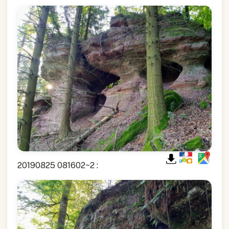
20190825 081602~2 :