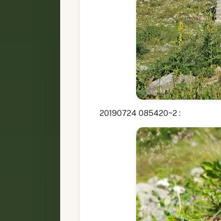
20190724 085420~2 :