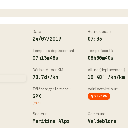
Date :
Heure départ :
24/07/2019
07:05
Temps de deplacement
Temps écoulé
07h13m48s
08h00m40s
Dénivelé+ par KM :
Allure (deplacement)
70.7d+/km
18'48" /km/km
Télécharger la trace :
Voir l'activité sur :
GPX
STRAVA
(mini)
Secteur :
Commune :
Maritime Alps
Valdeblore