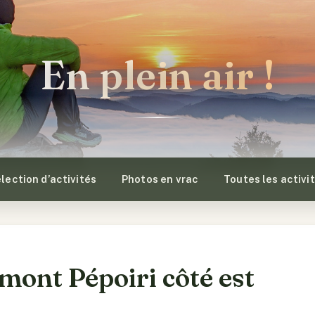
En plein air !
lection d’activités
Photos en vrac
Toutes les activi
mont Pépoiri côté est