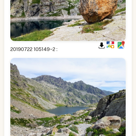
20190722 105149~2 :