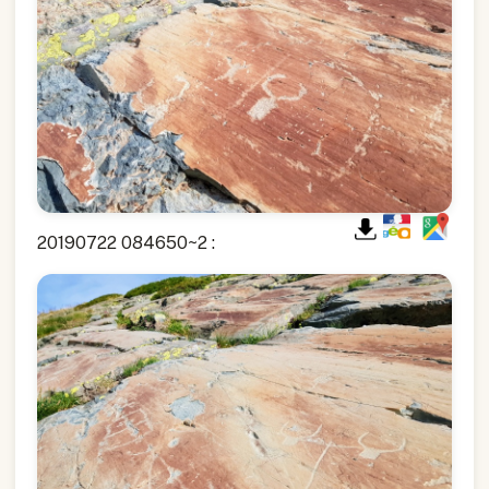
20190722 084650~2 :