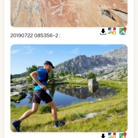
20190722 085356~2 :