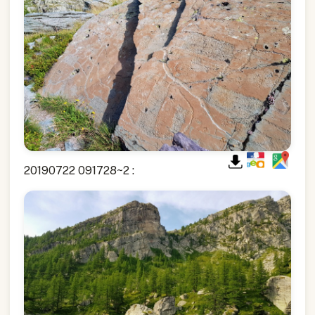
20190722 091728~2 :