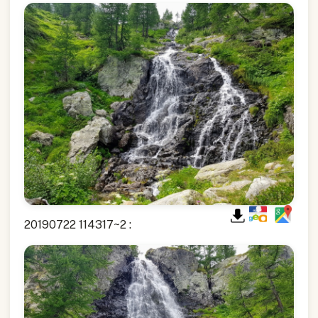
20190722 114317~2 :