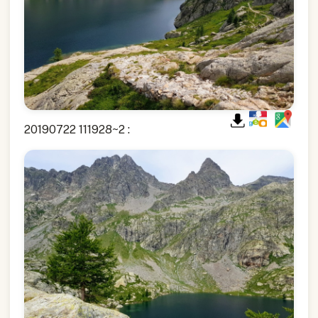
20190722 111928~2 :