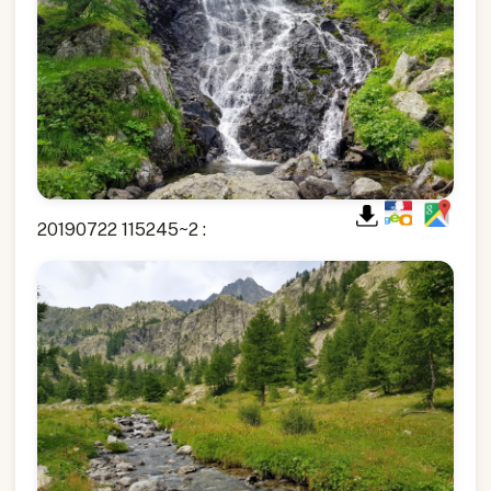
20190722 115245~2 :