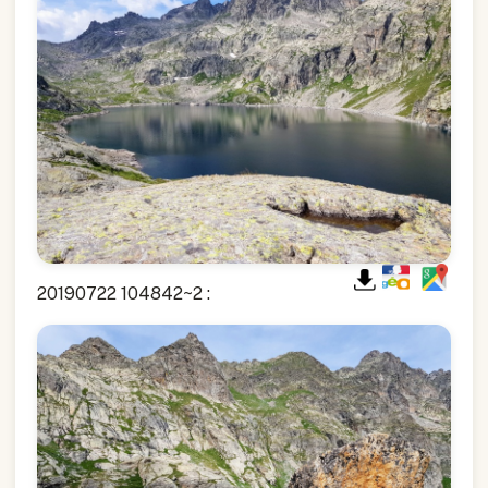
20190722 104842~2 :