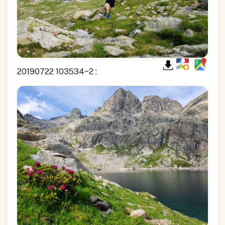
20190722 103534~2 :