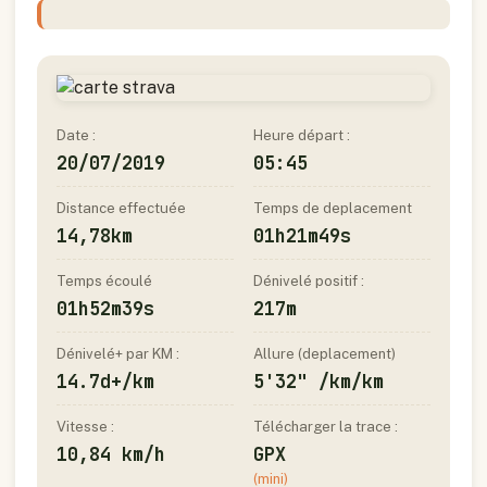
Date :
Heure départ :
20/07/2019
05:45
Distance effectuée
Temps de deplacement
14,78km
01h21m49s
Temps écoulé
Dénivelé positif :
01h52m39s
217m
Dénivelé+ par KM :
Allure (deplacement)
14.7d+/km
5'32" /km/km
Vitesse :
Télécharger la trace :
10,84 km/h
GPX
(mini)