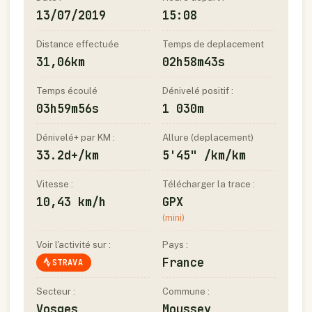
13/07/2019
15:08
Distance effectuée
Temps de deplacement
31,06km
02h58m43s
Temps écoulé
Dénivelé positif :
03h59m56s
1 030m
Dénivelé+ par KM :
Allure (deplacement)
33.2d+/km
5'45" /km/km
Vitesse :
Télécharger la trace :
10,43 km/h
GPX
(mini)
Voir l'activité sur :
Pays :
France
STRAVA
Secteur :
Commune :
Vosges
Moussey