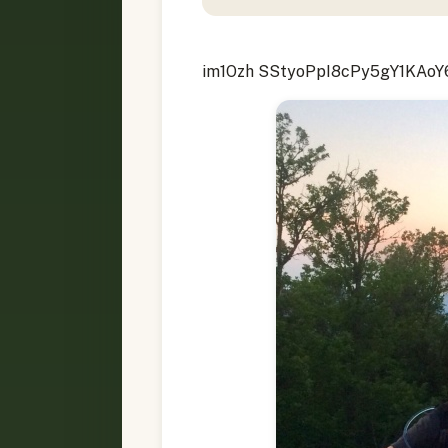
im1Ozh SStyoPpI8cPy5gY1KAoY6