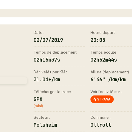
Date :
Heure départ :
02/07/2019
20:05
Temps de deplacement
Temps écoulé
02h15m37s
02h52m44s
Dénivelé+ par KM :
Allure (deplacement)
31.0d+/km
6'46" /km/km
Télécharger la trace :
Voir l'activité sur :
GPX
STRAVA
(mini)
Secteur :
Commune :
Molsheim
Ottrott