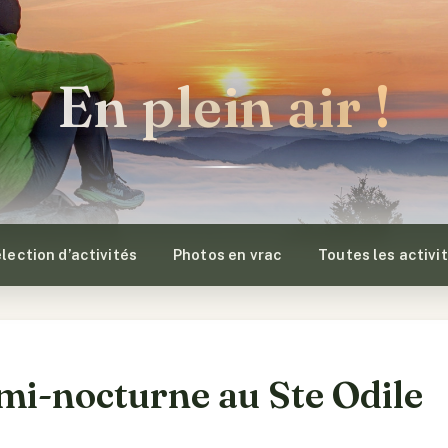
En plein air !
lection d’activités
Photos en vrac
Toutes les activi
mi-nocturne au Ste Odile