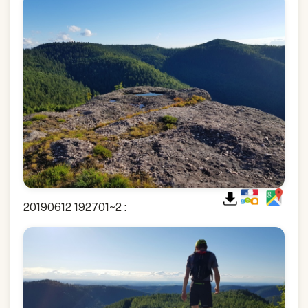
20190612 192701~2 :