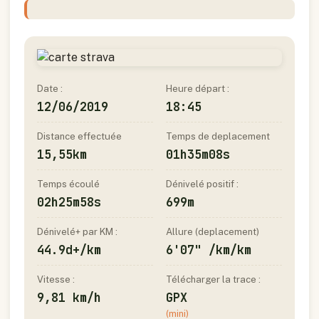
Date :
Heure départ :
12/06/2019
18:45
Distance effectuée
Temps de deplacement
15,55km
01h35m08s
Temps écoulé
Dénivelé positif :
02h25m58s
699m
Dénivelé+ par KM :
Allure (deplacement)
44.9d+/km
6'07" /km/km
Vitesse :
Télécharger la trace :
9,81 km/h
GPX
(mini)