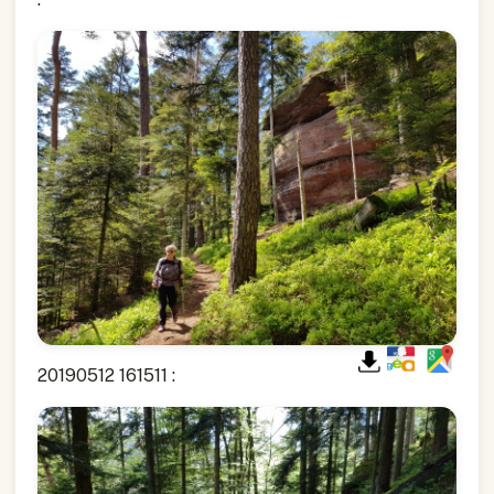
20190512 161511 :