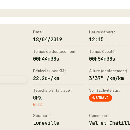
Date :
Heure départ :
18/04/2019
12:15
Temps de deplacement
Temps écoulé
00h44m38s
00h54m38s
Dénivelé+ par KM :
Allure (deplacement)
22.2d+/km
3'37" /km/km
Télécharger la trace :
Voir l'activité sur :
GPX
STRAVA
(mini)
Secteur :
Commune :
Lunéville
Val-et-Châtill