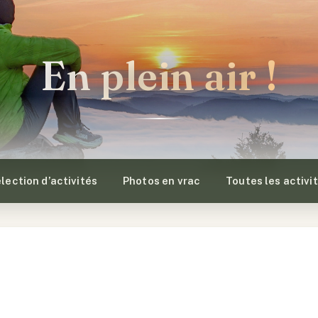
En plein air !
lection d’activités
Photos en vrac
Toutes les activi