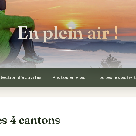
En plein air !
lection d’activités
Photos en vrac
Toutes les activi
des 4 cantons