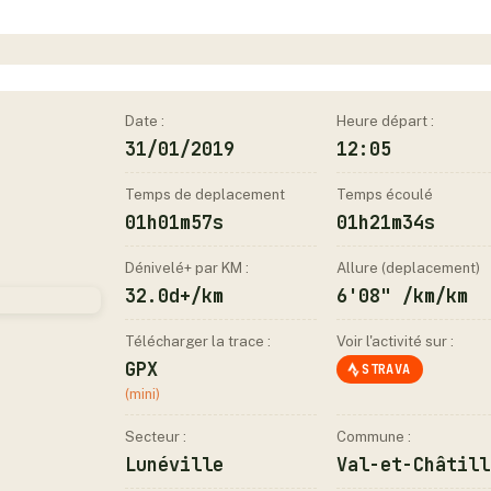
Date :
Heure départ :
31/01/2019
12:05
Temps de deplacement
Temps écoulé
01h01m57s
01h21m34s
Dénivelé+ par KM :
Allure (deplacement)
32.0d+/km
6'08" /km/km
Télécharger la trace :
Voir l'activité sur :
GPX
STRAVA
(mini)
Secteur :
Commune :
Lunéville
Val-et-Châtill