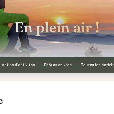
En plein air !
lection d’activités
Photos en vrac
Toutes les activi
e