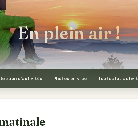
En plein air !
lection d’activités
Photos en vrac
Toutes les activi
 matinale