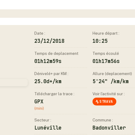
Date :
Heure départ :
23/12/2018
10:25
Temps de deplacement
Temps écoulé
01h12m59s
01h17m56s
Dénivelé+ par KM :
Allure (deplacement)
25.0d+/km
5'24" /km/km
Télécharger la trace :
Voir l'activité sur :
GPX
STRAVA
(mini)
Secteur :
Commune :
Lunéville
Badonviller