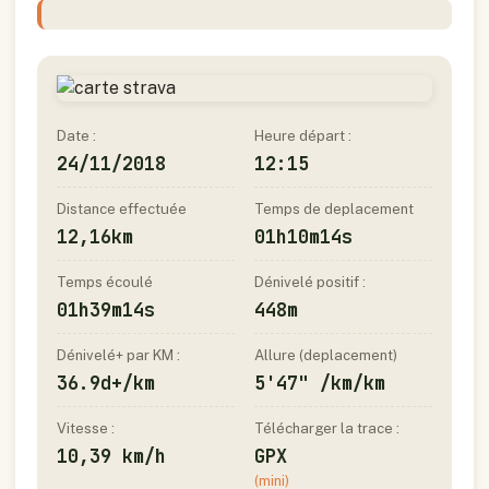
Date :
Heure départ :
24/11/2018
12:15
Distance effectuée
Temps de deplacement
12,16km
01h10m14s
Temps écoulé
Dénivelé positif :
01h39m14s
448m
Dénivelé+ par KM :
Allure (deplacement)
36.9d+/km
5'47" /km/km
Vitesse :
Télécharger la trace :
10,39 km/h
GPX
(mini)