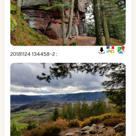
20181124 134458~2 :