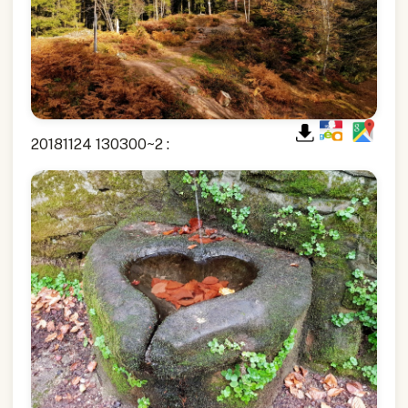
20181124 130300~2 :