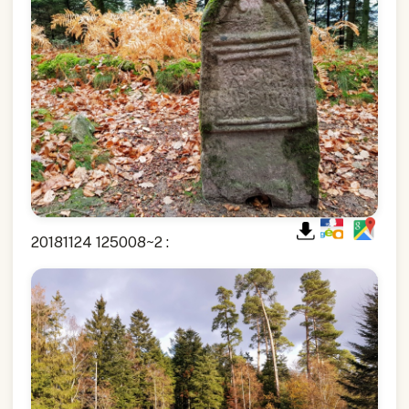
20181124 125008~2 :