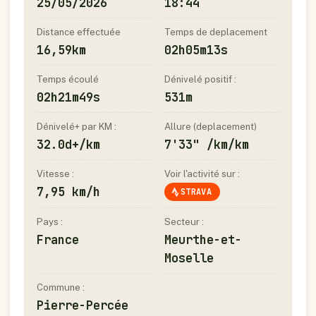
25/05/2026
18:44
Distance effectuée
Temps de deplacement
16,59km
02h05m13s
Temps écoulé
Dénivelé positif :
02h21m49s
531m
Dénivelé+ par KM :
Allure (deplacement)
32.0d+/km
7'33" /km/km
Vitesse :
Voir l'activité sur :
7,95 km/h
STRAVA
Pays :
Secteur :
France
Meurthe-et-
Moselle
Commune :
Pierre-Percée