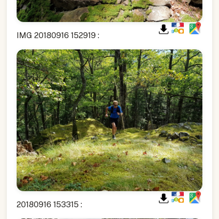
IMG 20180916 152919 :
20180916 153315 :