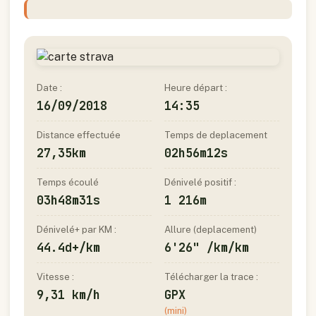
Date :
Heure départ :
16/09/2018
14:35
Distance effectuée
Temps de deplacement
27,35km
02h56m12s
Temps écoulé
Dénivelé positif :
03h48m31s
1 216m
Dénivelé+ par KM :
Allure (deplacement)
44.4d+/km
6'26" /km/km
Vitesse :
Télécharger la trace :
9,31 km/h
GPX
(mini)