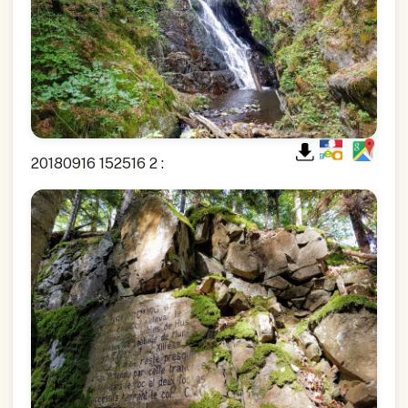
20180916 152516 2 :