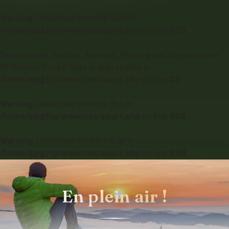
Warning
: Undefined variable $km in
/home/ajpgfrp/www/cat/sport.php
on line
598
Deprecated
: number_format(): Passing null to parameter
#1 ($num) of type float is deprecated in
/home/ajpgfrp/www/cat/sport.php
on line
39
Warning
: Undefined variable $va in
/home/ajpgfrp/www/cat/sport.php
on line
598
Warning
: Undefined variable $dp in
/home/ajpgfrp/www/cat/sport.php
on line
598
En plein air !