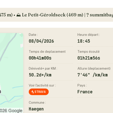
75 m) • ⛰️ Le Petit-Géroldseck (469 m) | ? summitb
Date :
Heure départ :
08/04/2026
18:45
Temps de deplacement
Temps écoulé
00h41m00s
01h21m56s
Dénivelé+ par KM :
Allure (deplacement)
50.2d+/km
7'46" /km/km
Voir l'activité sur :
Pays :
France
STRAVA
Commune :
Haegen