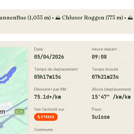
annenflue (1,033 m) • ⛰️ Chluser Roggen (773 m) • ⛰️
Date :
Heure départ :
05/04/2026
09:08
Temps de deplacement
Temps écoulé
05h17m15s
07h21m23s
Dénivelé+ par KM :
Allure (deplacement)
75.1d+/km
15'47" /km/km
Voir l'activité sur :
Pays :
Suisse
STRAVA
Commune :