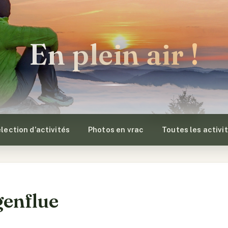
En plein air !
lection d’activités
Photos en vrac
Toutes les activi
genflue