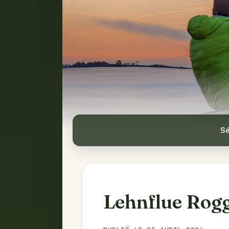
Sé
Lehnflue Rog