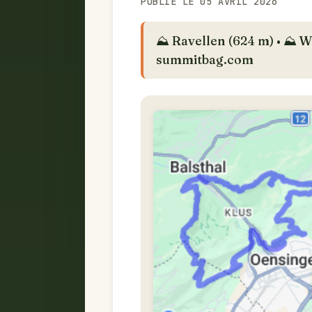
PUBLIÉ LE 05 AVRIL 2026
⛰️ Ravellen (624 m) • ⛰️ W
summitbag.com