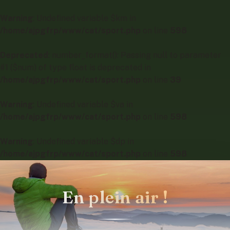
Warning
: Undefined variable $km in
/home/ajpgfrp/www/cat/sport.php
on line
598
Deprecated
: number_format(): Passing null to parameter
#1 ($num) of type float is deprecated in
/home/ajpgfrp/www/cat/sport.php
on line
39
Warning
: Undefined variable $va in
/home/ajpgfrp/www/cat/sport.php
on line
598
Warning
: Undefined variable $dp in
/home/ajpgfrp/www/cat/sport.php
on line
598
En plein air !